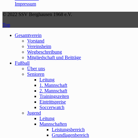
Impressum
© 2022 SSV Berghausen 1968 e.V.
Top
Gesamtverein
Vorstand
Vereinsheim
Wegbeschreibung
Mitgliedschaft und Beiträge
Fußball
Über uns
Senioren
Leitung
1. Mannschaft
2. Mannschaft
Trainingszeiten
Eintrittspreise
Soccerwatch
Jugend
Leitung
Mannschaften
Leistungsbereich
Grundlagenbereich