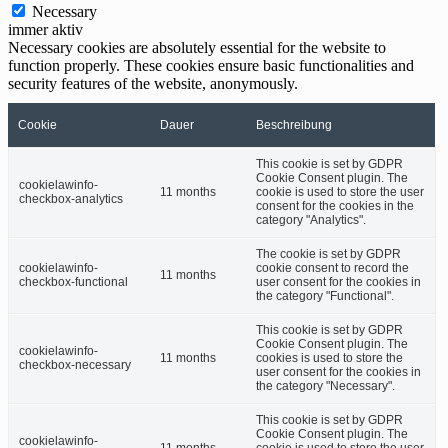
Necessary
immer aktiv
Necessary cookies are absolutely essential for the website to
function properly. These cookies ensure basic functionalities and
security features of the website, anonymously.
Cookie
Dauer
Beschreibung
This cookie is set by GDPR
Cookie Consent plugin. The
cookielawinfo-
11 months
cookie is used to store the user
checkbox-analytics
consent for the cookies in the
category "Analytics".
The cookie is set by GDPR
cookielawinfo-
cookie consent to record the
11 months
checkbox-functional
user consent for the cookies in
the category "Functional".
This cookie is set by GDPR
Cookie Consent plugin. The
cookielawinfo-
11 months
cookies is used to store the
checkbox-necessary
user consent for the cookies in
the category "Necessary".
This cookie is set by GDPR
Cookie Consent plugin. The
cookielawinfo-
11 months
cookie is used to store the user