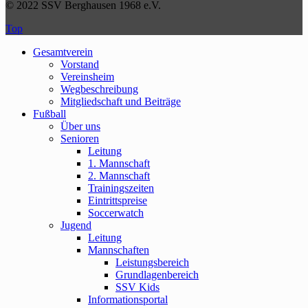
© 2022 SSV Berghausen 1968 e.V.
Top
Gesamtverein
Vorstand
Vereinsheim
Wegbeschreibung
Mitgliedschaft und Beiträge
Fußball
Über uns
Senioren
Leitung
1. Mannschaft
2. Mannschaft
Trainingszeiten
Eintrittspreise
Soccerwatch
Jugend
Leitung
Mannschaften
Leistungsbereich
Grundlagenbereich
SSV Kids
Informationsportal