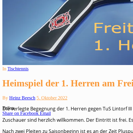
In
Tischtennis
Heimspiel der 1. Herren am Fre
By
Heinz Beesch
5. Oktober 2022
Teilen
Die verlegte Begegnung der 1. Herren gegen TuS Lintorf III
Share on Facebook
Email
Zuschauer sind herzlich willkommen. Der Eintritt ist frei. 
Nach zwei Pleiten zu Saisonbeginn ist es an der Zeit Plusp