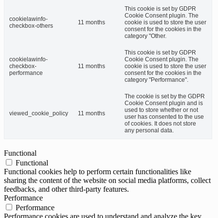
This cookie is set by GDPR
Cookie Consent plugin. The
cookielawinfo-
11 months
cookie is used to store the user
checkbox-others
consent for the cookies in the
category "Other.
This cookie is set by GDPR
cookielawinfo-
Cookie Consent plugin. The
checkbox-
11 months
cookie is used to store the user
performance
consent for the cookies in the
category "Performance".
The cookie is set by the GDPR
Cookie Consent plugin and is
used to store whether or not
viewed_cookie_policy
11 months
user has consented to the use
of cookies. It does not store
any personal data.
Functional
Functional
Functional cookies help to perform certain functionalities like
sharing the content of the website on social media platforms, collect
feedbacks, and other third-party features.
Performance
Performance
Performance cookies are used to understand and analyze the key