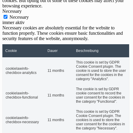
cookies. But opting out of some of these cookies may affect your
browsing experience.
Necessary
Necessary
immer aktiv
Necessary cookies are absolutely essential for the website to
function properly. These cookies ensure basic functionalities and
security features of the website, anonymously.
Cookie
Dauer
Beschreibung
This cookie is set by GDPR
Cookie Consent plugin. The
cookielawinfo-
11 months
cookie is used to store the user
checkbox-analytics
consent for the cookies in the
category "Analytics".
The cookie is set by GDPR
cookielawinfo-
cookie consent to record the
11 months
checkbox-functional
user consent for the cookies in
the category "Functional".
This cookie is set by GDPR
Cookie Consent plugin. The
cookielawinfo-
11 months
cookies is used to store the
checkbox-necessary
user consent for the cookies in
the category "Necessary".