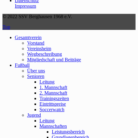
Datenschutz
Impressum
© 2022 SSV Berghausen 1968 e.V.
Top
Gesamtverein
Vorstand
Vereinsheim
Wegbeschreibung
Mitgliedschaft und Beiträge
Fußball
Über uns
Senioren
Leitung
1. Mannschaft
2. Mannschaft
Trainingszeiten
Eintrittspreise
Soccerwatch
Jugend
Leitung
Mannschaften
Leistungsbereich
Grundlagenbereich