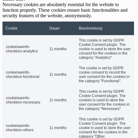
Necessary cookies are absolutely essential for the website to
function properly. These cookies ensure basic functionalities and
security features of the website, anonymously.
Cookie
Dauer
Beschreibung
This cookie is set by GDPR
Cookie Consent plugin. The
cookielawinfo-
11 months
cookie is used to store the user
checkbox-analytics
consent for the cookies in the
category "Analytics".
The cookie is set by GDPR
cookielawinfo-
cookie consent to record the
11 months
checkbox-functional
user consent for the cookies in
the category "Functional".
This cookie is set by GDPR
Cookie Consent plugin. The
cookielawinfo-
11 months
cookies is used to store the
checkbox-necessary
user consent for the cookies in
the category "Necessary".
This cookie is set by GDPR
Cookie Consent plugin. The
cookielawinfo-
11 months
cookie is used to store the user
checkbox-others
consent for the cookies in the
category "Other.